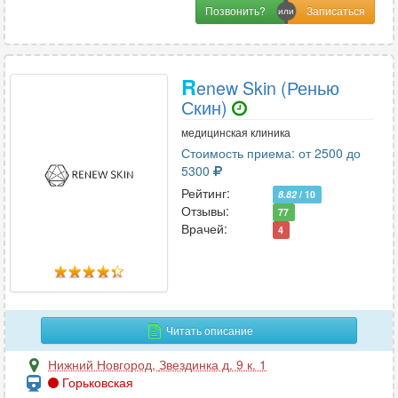
Позвонить?
R
enew Skin (Ренью
Скин)
медицинская клиника
Стоимость приема: от 2500 до
5300
Рейтинг:
8.82
/ 10
Отзывы:
77
Врачей:
4
Читать описание
Нижний Новгород
,
Звездинка д. 9 к. 1
Горьковская