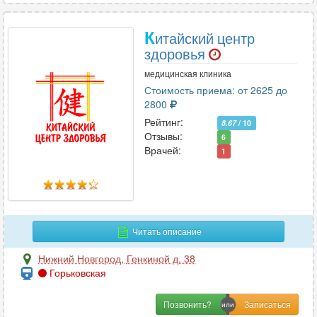
К
итайский центр
здоровья
медицинская клиника
Стоимость приема: от 2625 до
2800
Рейтинг:
8.67
/ 10
Отзывы:
6
Врачей:
1
Читать описание
Нижний Новгород
,
Генкиной д. 38
Горьковская
Позвонить?