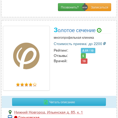
Позвонить?
З
олотое сечение
многопрофильная клиника
Стоимость приема: до 2200
Рейтинг:
8.59
/ 10
Отзывы:
5
Врачей:
19
Читать описание
Нижний Новгород
,
Ильинская д. 85, к. 1
Горьковская