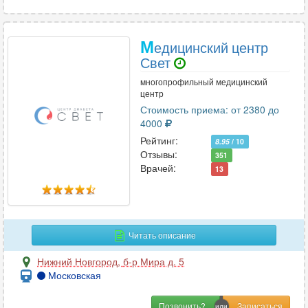
М
едицинский центр
Свет
многопрофильный медицинский
центр
Стоимость приема: от 2380 до
4000
Рейтинг:
8.95
/ 10
Отзывы:
351
Врачей:
13
Читать описание
Нижний Новгород
,
б-р Мира д. 5
Московская
Позвонить?