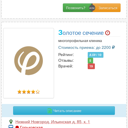
Позвонить?
З
олотое сечение
многопрофильная клиника
Стоимость приема: до 2200
Рейтинг:
8.59
/ 10
Отзывы:
5
Врачей:
19
Читать описание
Нижний Новгород
,
Ильинская д. 85, к. 1
Горьковская