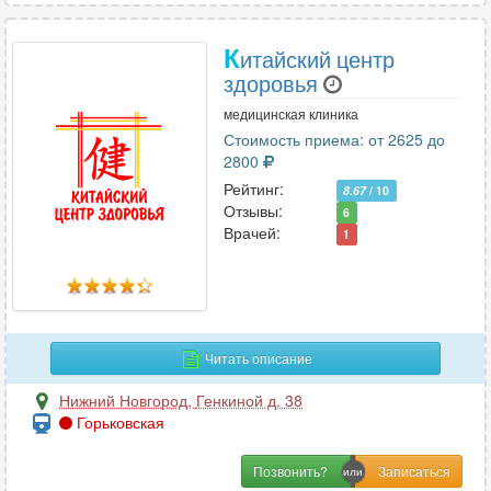
К
итайский центр
здоровья
медицинская клиника
Стоимость приема: от 2625 до
2800
Рейтинг:
8.67
/ 10
Отзывы:
6
Врачей:
1
Читать описание
Нижний Новгород
,
Генкиной д. 38
Горьковская
Позвонить?