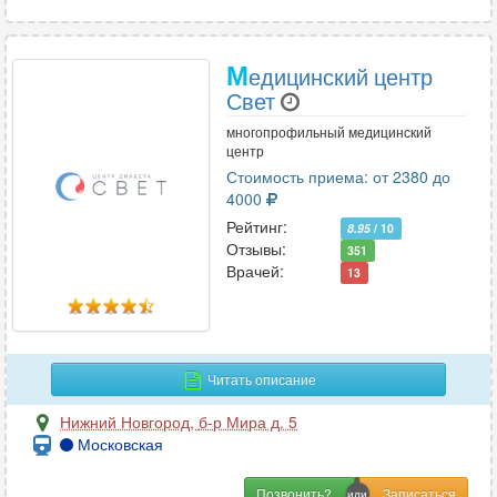
М
едицинский центр
Свет
многопрофильный медицинский
центр
Стоимость приема: от 2380 до
4000
Рейтинг:
8.95
/ 10
Отзывы:
351
Врачей:
13
Читать описание
Нижний Новгород
,
б-р Мира д. 5
Московская
Позвонить?