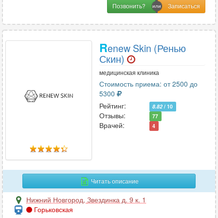
Позвонить?
R
enew Skin (Ренью
Скин)
медицинская клиника
Стоимость приема: от 2500 до
5300
Рейтинг:
8.82
/ 10
Отзывы:
77
Врачей:
4
Читать описание
Нижний Новгород
,
Звездинка д. 9 к. 1
Горьковская