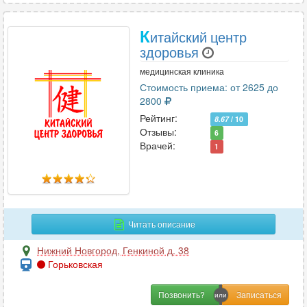
К
итайский центр
здоровья
медицинская клиника
Стоимость приема: от 2625 до
2800
Рейтинг:
8.67
/ 10
Отзывы:
6
Врачей:
1
Читать описание
Нижний Новгород
,
Генкиной д. 38
Горьковская
Позвонить?