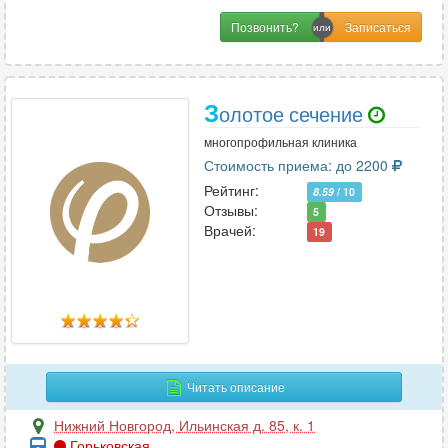
Позвонить?
З
олотое сечение
многопрофильная клиника
Стоимость приема: до 2200
Рейтинг:
8.59
/ 10
Отзывы:
5
Врачей:
19
Читать описание
Нижний Новгород
,
Ильинская д. 85, к. 1
Горьковская