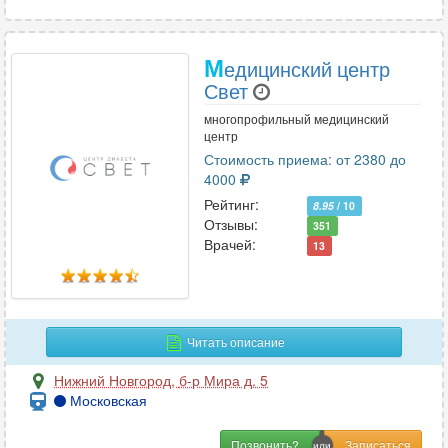
М
едицинский центр
Свет
многопрофильный медицинский
центр
Стоимость приема: от 2380 до
4000
Рейтинг:
8.95
/ 10
Отзывы:
351
Врачей:
13
Читать описание
Нижний Новгород
,
б-р Мира д. 5
Московская
Позвонить?