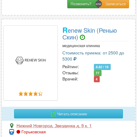
Позвонить?
R
enew Skin (Ренью
Скин)
медицинская клиника
Стоимость приема: от 2500 до
5300
Рейтинг:
8.82
/ 10
Отзывы:
77
Врачей:
4
Читать описание
Нижний Новгород
,
Звездинка д. 9 к. 1
Горьковская