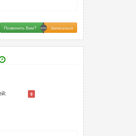
Позвонить Вам?
ей:
9