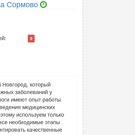
жа Сормово
ей:
9
 Новгород, который
ожных заболеваний у
логи имеют опыт работы
оведения медицинских
этому используем только
все необходимые этапы
антировать качественные