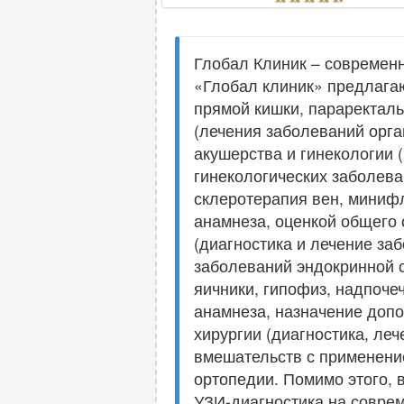
Глобал Клиник – современ
«Глобал клиник» предлагаю
прямой кишки, параректаль
(лечения заболеваний орг
акушерства и гинекологии 
гинекологических заболева
склеротерапия вен, минифл
анамнеза, оценкой общего 
(диагностика и лечение за
заболеваний эндокринной 
яичники, гипофиз, надпоче
анамнеза, назначение допо
хирургии (диагностика, ле
вмешательств с применение
ортопедии. Помимо этого,
УЗИ-диагностика на соврем