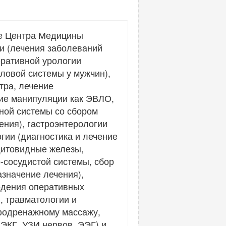
зе Центра Медицины
и (лечения заболеваний
еративной урологии
ловой системы у мужчин),
тра, лечение
кие манипуляции как ЭВЛО,
ной системы со сбором
ения), гастроэнтерологии
гии (диагностика и лечение
щитовидные железы,
о-сосудистой системы, сбор
азначение лечения),
едения оперативных
, травматологии и
мфодренажному массажу,
ЭКГ, УЗИ нервов, ЭЭГ) и