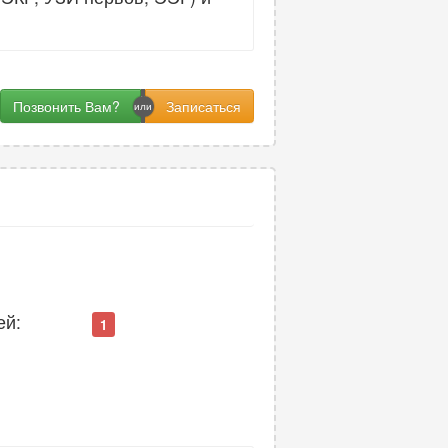
Позвонить Вам?
ей:
1