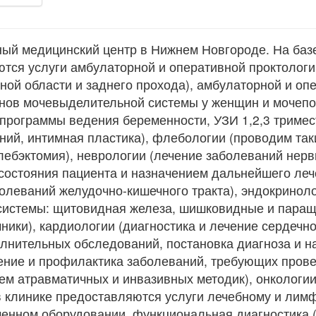
ный медицинский центр в Нижнем Новгороде. На ба
тся услуги амбулаторной и оперативной проктологи
ной области и заднего прохода), амбулаторной и оп
анов мочевыделительной системы у женщин и мочепо
(программы ведения беременности, УЗИ 1,2,3 тримес
ний, интимная пластика), флебологии (проводим та
ебэктомия), неврологии (лечение заболеваний нерв
состояния пациента и назначением дальнейшего леч
болеваний желудочно-кишечного тракта), эндокриноло
системы: щитовидная железа, шишковидные и пара
чники), кардиологии (диагностика и лечение сердечн
лнительных обследований, постановка диагноза и н
чение и профилактика заболеваний, требующих пров
м атравматичных и инвазивных методик), онкологии
 в клинике предоставляются услуги лечебному и ли
енном оборудовании, функциональная диагностика (