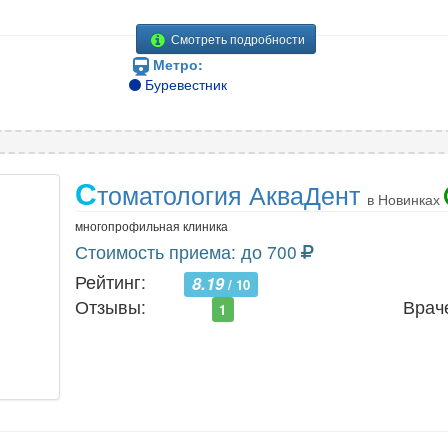
Смотреть подробности
Метро:
Буревестник
С
томатология АкваДент
в Новинках
многопрофильная клиника
Стоимость приема: до 700
Рейтинг:
8.19
/ 10
Отзывы:
Врач
1