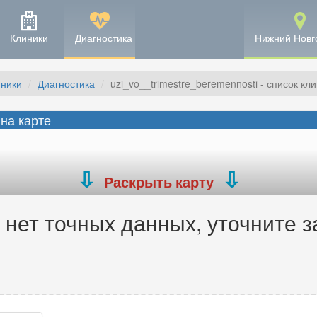
Клиники
Диагностика
Нижний Новг
иники
Диагностика
uzi_vo__trimestre_beremennosti - список кл
 на карте
Раскрыть карту
нет точных данных, уточните з