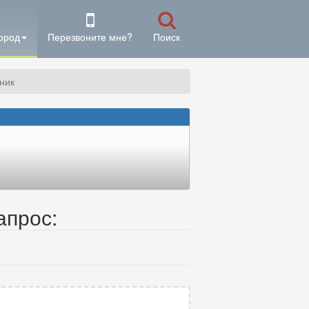
ород
Перезвоните мне?
Поиск
иник
апрос: