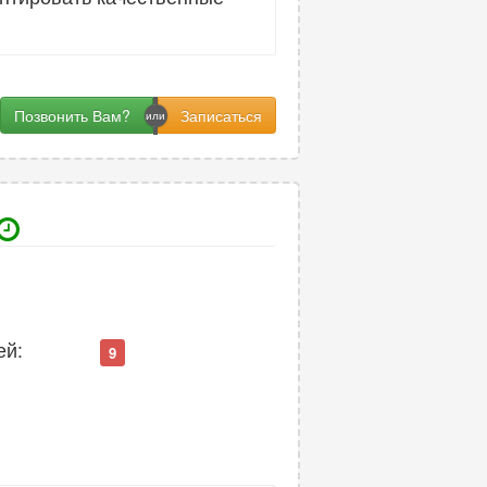
Позвонить Вам?
ей:
9