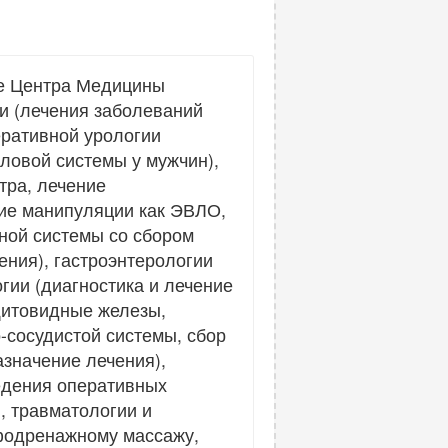
зе Центра Медицины
и (лечения заболеваний
еративной урологии
ловой системы у мужчин),
тра, лечение
кие манипуляции как ЭВЛО,
ной системы со сбором
ения), гастроэнтерологии
гии (диагностика и лечение
щитовидные железы,
о-сосудистой системы, сбор
азначение лечения),
едения оперативных
, травматологии и
мфодренажному массажу,