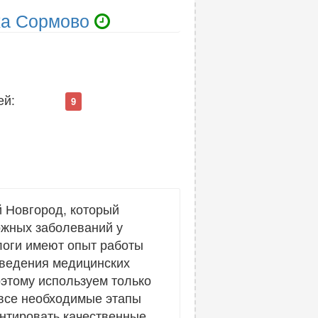
жа Сормово
ей:
9
 Новгород, который
ожных заболеваний у
логи имеют опыт работы
оведения медицинских
этому используем только
все необходимые этапы
антировать качественные