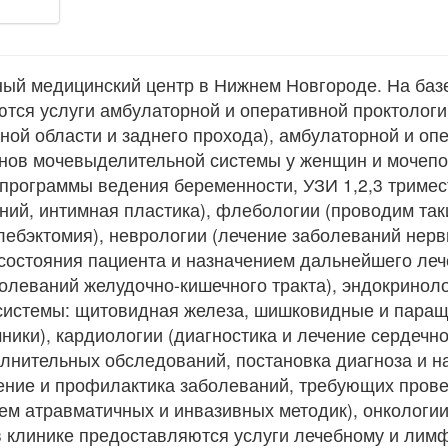
ный медицинский центр в Нижнем Новгороде. На ба
тся услуги амбулаторной и оперативной проктологи
ной области и заднего прохода), амбулаторной и оп
анов мочевыделительной системы у женщин и мочепо
(программы ведения беременности, УЗИ 1,2,3 тримес
ний, интимная пластика), флебологии (проводим та
ебэктомия), неврологии (лечение заболеваний нерв
состояния пациента и назначением дальнейшего леч
болеваний желудочно-кишечного тракта), эндокриноло
системы: щитовидная железа, шишковидные и пара
чники), кардиологии (диагностика и лечение сердечн
лнительных обследований, постановка диагноза и н
чение и профилактика заболеваний, требующих пров
м атравматичных и инвазивных методик), онкологии
 в клинике предоставляются услуги лечебному и ли