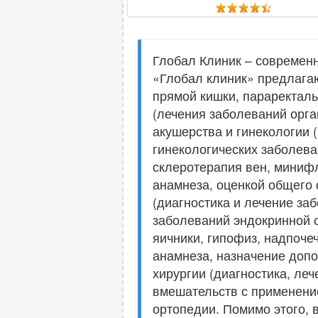
Глобал Клиник – современ
«Глобал клиник» предлагаю
прямой кишки, параректаль
(лечения заболеваний орг
акушерства и гинекологии 
гинекологических заболева
склеротерапия вен, минифл
анамнеза, оценкой общего 
(диагностика и лечение за
заболеваний эндокринной 
яичники, гипофиз, надпоче
анамнеза, назначение допо
хирургии (диагностика, ле
вмешательств с применение
ортопедии. Помимо этого,