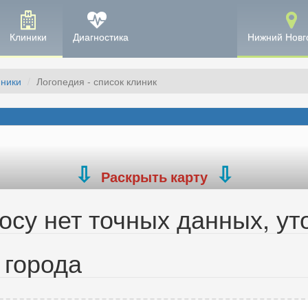
Клиники
Диагностика
Нижний Новг
иники
Логопедия - список клиник
Раскрыть карту
су нет точных данных, ут
 города