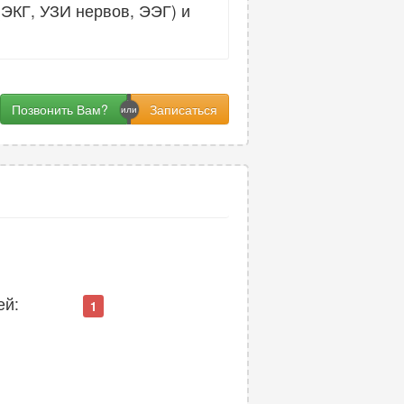
ЭКГ, УЗИ нервов, ЭЭГ) и
Позвонить Вам?
ей:
1