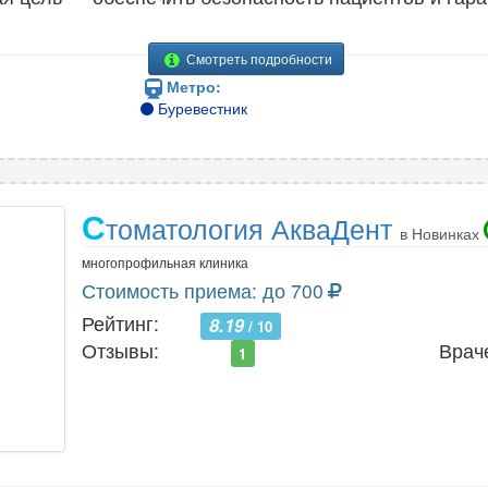
Смотреть подробности
Метро:
Буревестник
С
томатология АкваДент
в Новинках
многопрофильная клиника
Стоимость приема: до 700
Рейтинг:
8.19
/ 10
Отзывы:
Врач
1