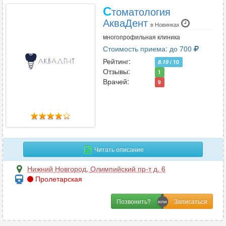
С
томатология
АкваДент
в Новинках
многопрофильная клиника
Стоимость приема: до 700
Рейтинг:
8.19
/ 10
Отзывы:
1
Врачей:
9
Читать описание
Нижний Новгород
,
Олимпийский пр-т д. 6
Пролетарская
Позвонить?