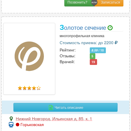
Позвонить?
З
олотое сечение
многопрофильная клиника
Стоимость приема: до 2200
Рейтинг:
8.59
/ 10
Отзывы:
5
Врачей:
19
Читать описание
Нижний Новгород
,
Ильинская д. 85, к. 1
Горьковская