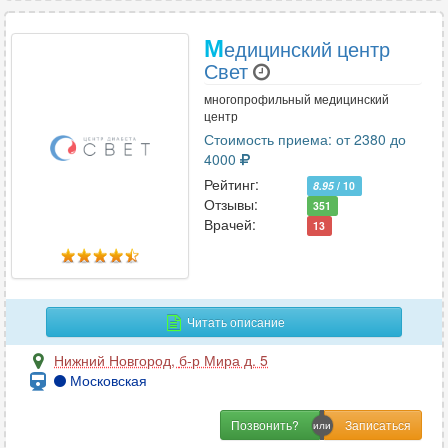
М
едицинский центр
Свет
многопрофильный медицинский
центр
Стоимость приема: от 2380 до
4000
Рейтинг:
8.95
/ 10
Отзывы:
351
Врачей:
13
Читать описание
Нижний Новгород
,
б-р Мира д. 5
Московская
Позвонить?