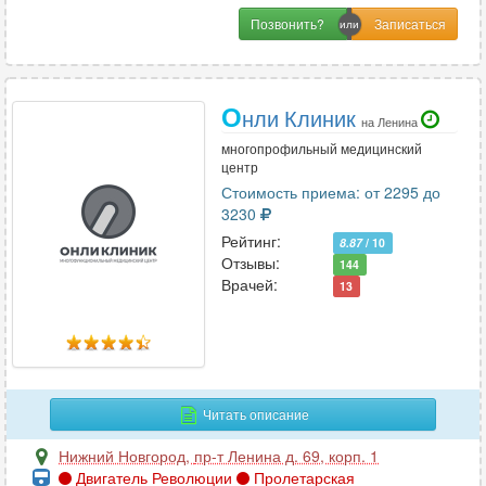
Позвонить?
О
нли Клиник
на Ленина
многопрофильный медицинский
центр
Стоимость приема: от 2295 до
3230
Рейтинг:
8.87
/ 10
Отзывы:
144
Врачей:
13
Читать описание
Нижний Новгород
,
пр-т Ленина д. 69, корп. 1
Двигатель Революции
Пролетарская