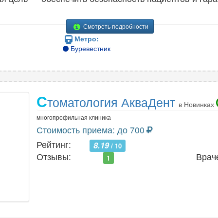
Смотреть подробности
Метро:
Буревестник
С
томатология АкваДент
в Новинках
многопрофильная клиника
Стоимость приема: до 700
Рейтинг:
8.19
/ 10
Отзывы:
Врач
1