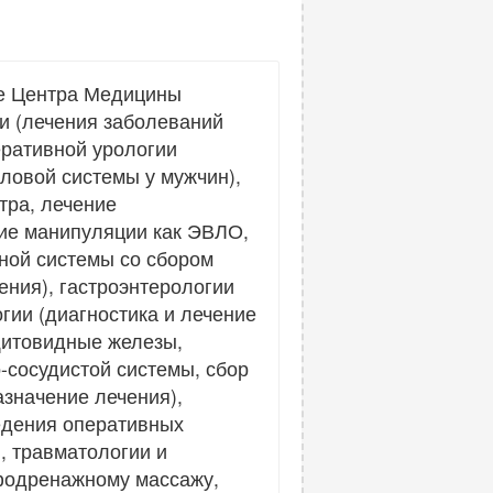
зе Центра Медицины
и (лечения заболеваний
еративной урологии
ловой системы у мужчин),
тра, лечение
кие манипуляции как ЭВЛО,
ной системы со сбором
ения), гастроэнтерологии
гии (диагностика и лечение
щитовидные железы,
о-сосудистой системы, сбор
азначение лечения),
едения оперативных
, травматологии и
мфодренажному массажу,