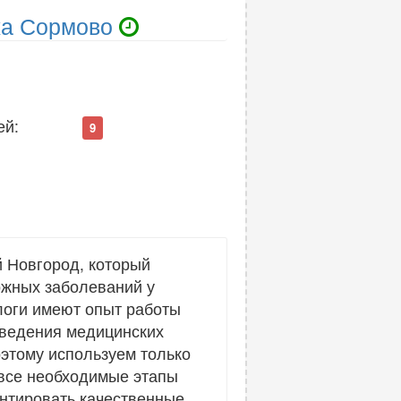
жа Сормово
ей:
9
 Новгород, который
ожных заболеваний у
логи имеют опыт работы
оведения медицинских
этому используем только
все необходимые этапы
антировать качественные