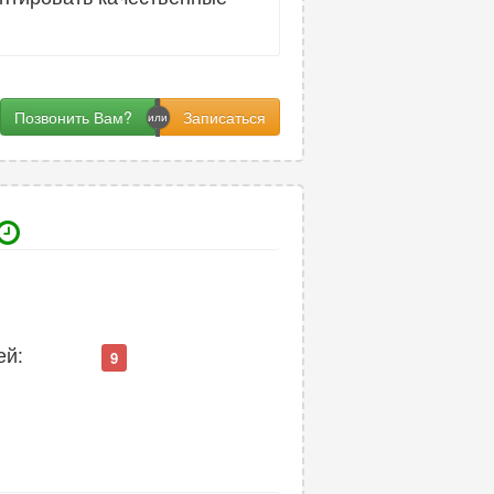
Позвонить Вам?
ей:
9