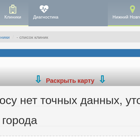
Клиники
Диагностика
Нижний Новг
иники
- список клиник
Раскрыть карту
су нет точных данных, ут
 города