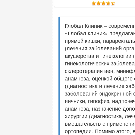
Глобал Клиник – современ
«Глобал клиник» предлагаю
прямой кишки, параректаль
(лечения заболеваний орг
акушерства и гинекологии 
гинекологических заболева
склеротерапия вен, минифл
анамнеза, оценкой общего 
(диагностика и лечение за
заболеваний эндокринной 
яичники, гипофиз, надпоче
анамнеза, назначение допо
хирургии (диагностика, ле
вмешательств с применение
ортопедии. Помимо этого,