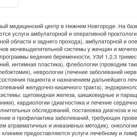
ный медицинский центр в Нижнем Новгороде. На ба
тся услуги амбулаторной и оперативной проктологи
ной области и заднего прохода), амбулаторной и оп
анов мочевыделительной системы у женщин и мочепо
(программы ведения беременности, УЗИ 1,2,3 тримес
ний, интимная пластика), флебологии (проводим та
ебэктомия), неврологии (лечение заболеваний нерв
состояния пациента и назначением дальнейшего леч
болеваний желудочно-кишечного тракта), эндокриноло
системы: щитовидная железа, шишковидные и пара
чники), кардиологии (диагностика и лечение сердечн
лнительных обследований, постановка диагноза и н
чение и профилактика заболеваний, требующих пров
м атравматичных и инвазивных методик), онкологии
 в клинике предоставляются услуги лечебному и ли